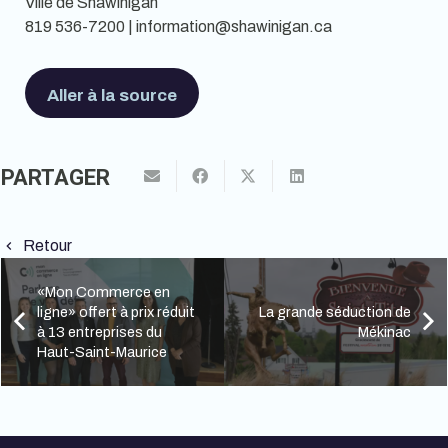
Ville de Shawinigan
819 536-7200 | information@shawinigan.ca
Aller à la source
PARTAGER
Retour
keyboard_arrow_left
«Mon Commerce en
ligne» offert à prix réduit
La grande séduction de
à 13 entreprises du
Mékinac
Haut-Saint-Maurice