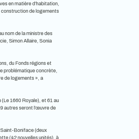
ives en matière d’habitation,
 la construction de logements
 au nom de la ministre des
cie, Simon Allaire, Sonia
ons, du Fonds régions et
 une problématique concrète,
bre de logements », a
n (Le 1660 Royale), et 61 au
29 autres seront l’œuvre de
à Saint-Boniface (deux
te (42 nouvelles unités), à