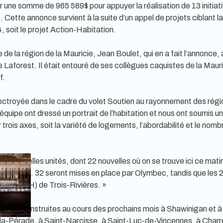
r une somme de 965 589$ pour appuyer la réalisation de 13 initiat
e. Cette annonce survient à la suite d’un appel de projets ciblant
24, soit le projet Action-Habitation.
 de la région de la Mauricie, Jean Boulet, qui en a fait l’annonce,
 Laforest. Il était entouré de ses collègues caquistes de la Mauri
f.
 octroyée dans le cadre du volet Soutien au rayonnement des régi
on équipe ont dressé un portrait de l’habitation et nous ont soumis
 trois axes, soit la variété de logements, l’abordabilité et le nom
0 nouvelles unités, dont 22 nouvelles où on se trouve ici ce mati
is-Rivières. 32 seront mises en place par Olymbec, tandis que les 
tation (OMH) de Trois-Rivières. »
 seront construites au cours des prochains mois à Shawinigan et 
la-Pérade, à Saint-Narcisse, à Saint-Luc-de-Vincennes, à Charret