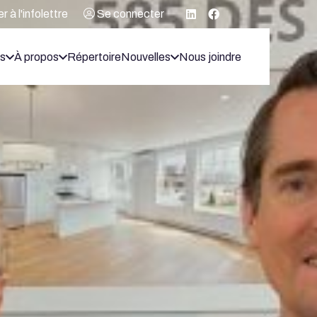
 à l'infolettre
Se connecter
ts
À propos
Répertoire
Nouvelles
Nous joindre