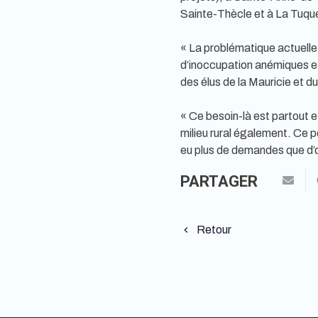
Sainte-Thècle et à La Tuque
« La problématique actuelle 
d’inoccupation anémiques et 
des élus de la Mauricie et d
« Ce besoin-là est partout e
milieu rural également. Ce pe
eu plus de demandes que d’of
PARTAGER
Retour
keyboard_arrow_left