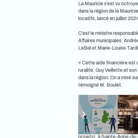
La Mauricie s’est vu octroye
dans la région de la Maurici
locatifs, lancé en juillet 20
C’est le ministre responsable
Affaires municipales, Andrée
LeBel et Marie-Louise Tardi
« Cette aide financière est
ruralité. Guy Veillette et s
dans la région. On a misé sur
témoigné M. Boulet.
« On parle quand même de 20
total au centre-ville de Tro
l’Office municipal de l’habi
Les autres unités locatives
projets), à Sainte-Anne-de-