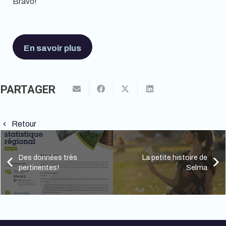
Bravo!
En savoir plus
PARTAGER
Retour
keyboard_arrow_left
Des données très
La petite histoire de
pertinentes!
Selma