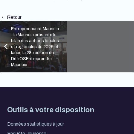
Retour
keyboard_arrow_left
Entrepreneuriat Mauricie
: la Mauricie présente le
bilan des actions locales
et régionales de 2025 et
lance la 28e édition du
Défi OSEntreprendre
Mauricie
Outils à votre disposition
Données statistiques à jour
Enquête Jeunesse